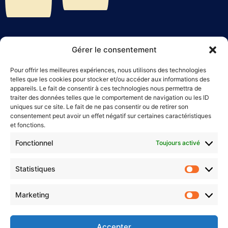
Gérer le consentement
Pour offrir les meilleures expériences, nous utilisons des technologies
telles que les cookies pour stocker et/ou accéder aux informations des
appareils. Le fait de consentir à ces technologies nous permettra de
traiter des données telles que le comportement de navigation ou les ID
L
e
V
oyage
D
e
B
etsalel
uniques sur ce site. Le fait de ne pas consentir ou de retirer son
consentement peut avoir un effet négatif sur certaines caractéristiques
et fonctions.
56 rue Hallé, 75014 Paris, France
Fonctionnel
Toujours activé
+33 7 68 94 84 16
contact@levoyagedebetsalel.com
Statistiques
Marketing
Accepter