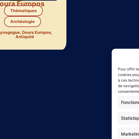
oura Europos
Thématiques
Archéologie
ynagogue
,
Doura Europos
,
Antiquité
Pour offrir 
cookies pour
à ces techn
de navigatio
consentement
Fonction
©
Copyr
Statisti
Po
Marketi