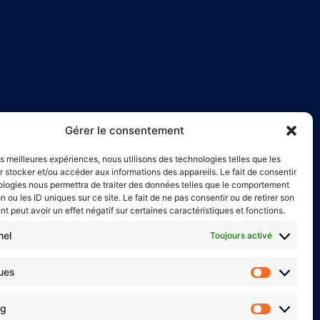
Gérer le consentement
les meilleures expériences, nous utilisons des technologies telles que les
 stocker et/ou accéder aux informations des appareils. Le fait de consentir
ologies nous permettra de traiter des données telles que le comportement
n ou les ID uniques sur ce site. Le fait de ne pas consentir ou de retirer son
 peut avoir un effet négatif sur certaines caractéristiques et fonctions.
nel
Toujours activé
ight
Le Voyage de Betsalel
ques
Mentions légales
litique de cookies (UE)
ng