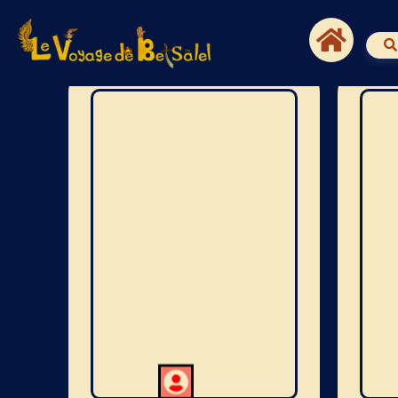
Le premier tome de la
collection Facettes
d’art juif explore l’art
D
visuel à travers
douze fiches
l
descriptives
d’œuvres réalisées en
c
Israël et dans la
d
Diaspora. Couvrant
e
une période allant de
d
l’Antiquité à nos
s
jours, ces œuvres
f
illustrent la diversité
a
des courants
b
artistiques qui ont
i
traversé les
c
communautés juives
au fil du temps.