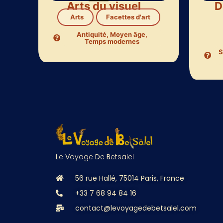
Arts du visuel
D
Arts
Facettes d'art
Antiquité
,
Moyen âge
,
Temps modernes
S
L
e
V
oyage
D
e
B
etsalel
56 rue Hallé, 75014 Paris, France
+33 7 68 94 84 16
contact@levoyagedebetsalel.com