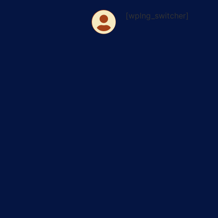
[wplng_switcher]