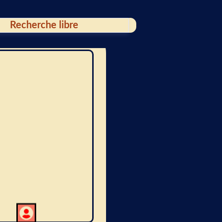
oura-Europos, cité
antique sur
’Euphrate, fut un
carrefour de
ivilisations avant
’être redécouverte
n 1920. En 1932, la
écouverte d’une
ynagogue ornée de
resques a révélé un
rt juif ancien,
ouleversant les
dées reçues sur la
ulture visuelle juive
antique.