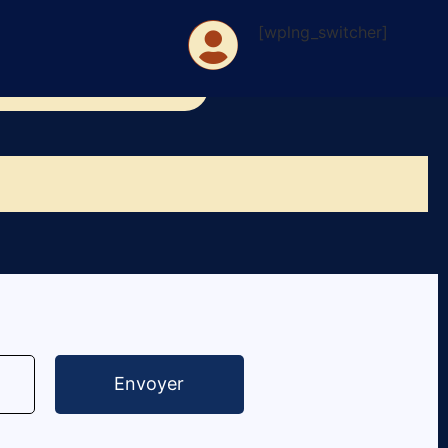
[wplng_switcher]
nte moi ton histoire
Envoyer