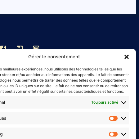
Gérer le consentement
ight
Le Voyage de Betsalel
Mentions légales
les meilleures expériences, nous utilisons des technologies telles que les
 stocker et/ou accéder aux informations des appareils. Le fait de consentir
litique de cookies (UE)
ologies nous permettra de traiter des données telles que le comportement
n ou les ID uniques sur ce site. Le fait de ne pas consentir ou de retirer son
 peut avoir un effet négatif sur certaines caractéristiques et fonctions.
nel
Toujours activé
ques
ng