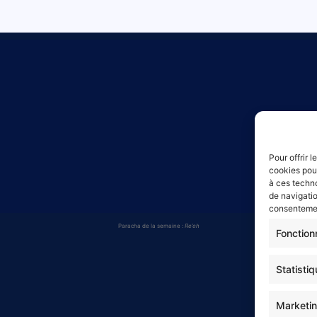
©
Copyr
Pour offrir 
cookies pour
Po
à ces techn
de navigatio
consentement
Paracha de la semaine :
Re’eh
Fonction
Statisti
Marketi