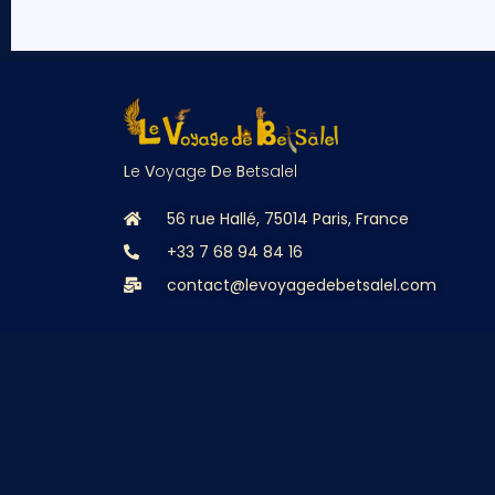
L
e
V
oyage
D
e
B
etsalel
56 rue Hallé, 75014 Paris, France
+33 7 68 94 84 16
contact@levoyagedebetsalel.com