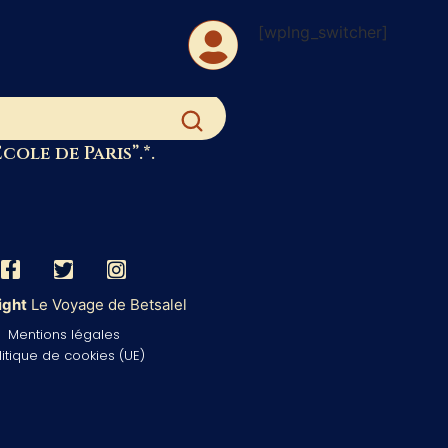
[wplng_switcher]
 dans les contenus du site.
cole de Paris”.*.
ight
Le Voyage de Betsalel
Mentions légales
litique de cookies (UE)