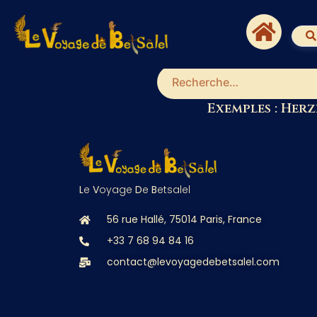
Recherchez un artiste, une
Exemples : Herzl
L
e
V
oyage
D
e
B
etsalel
56 rue Hallé, 75014 Paris, France
+33 7 68 94 84 16
contact@levoyagedebetsalel.com