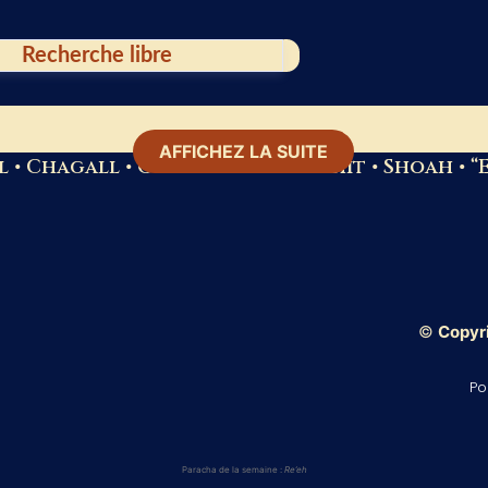
 œuvre, un thème, n’importe qui, n’importe quoi…
AFFICHEZ LA SUITE
 • Chagall • Orfèvrerie • Bereshit • Shoah • “E
*Mettez les expressions de plusieurs mots entre guillemets
©
Copyr
Po
Paracha de la semaine :
Re’eh