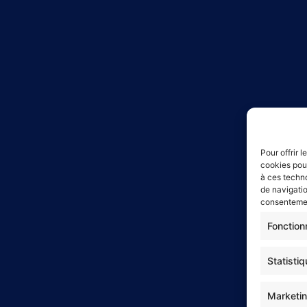
Pour offrir 
cookies pour
à ces techn
de navigatio
consentement
Fonction
Statisti
Marketi