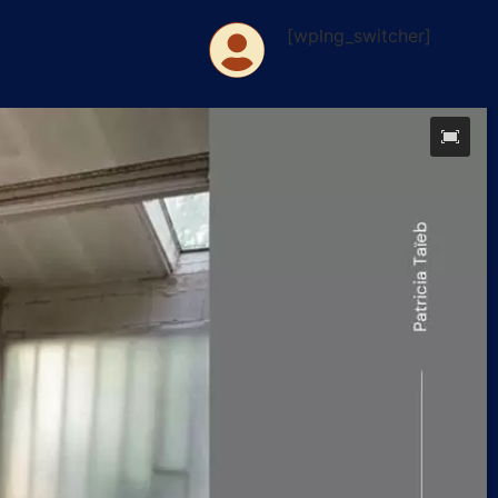
[wplng_switcher]