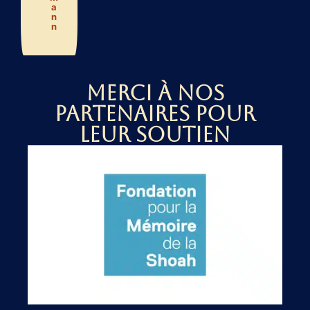
a
n
n
Merci à nos
partenaires pour
leur soutien