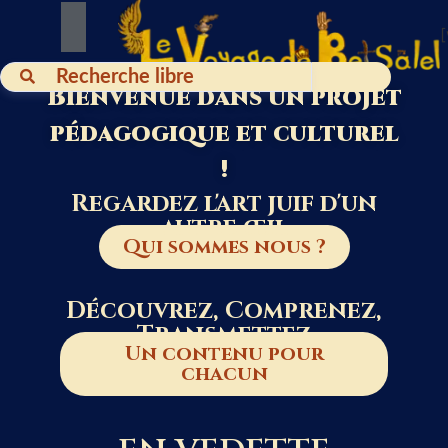
Bienvenue dans un projet
pédagogique et culturel
!
Regardez l'art juif d'un
autre œil
Qui sommes nous ?
Découvrez, Comprenez,
Transmettez
Edith
Avec
Sidi
Un contenu pour
Moïse
près
vit
ordonne
chacun
de
et
de
300
peint
proclamer
Au
synagogues,
à
bénédictions
19ᵉ
Na’hlaot
Na’hlaot.
et
siècle,
reflète
Dans