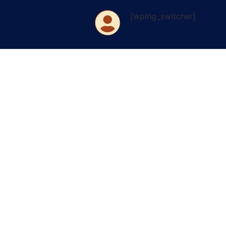
[wplng_switcher]