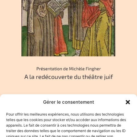
Gérer le consentement
Pour offrir les meilleures expériences, nous utilisons des technologies
telles que les cookies pour stocker et/ou accéder aux informations des
appareils. Le fait de consentir à ces technologies nous permettra de
traiter des données telles que le comportement de navigation ou les ID
L
e
V
oyage
D
e
B
etsalel
uniques sur ce site. Le fait de ne pas consentir ou de retirer son